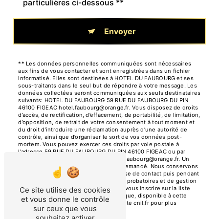
particulières ci-dessous **
Envoyer
** Les données personnelles communiquées sont nécessaires
aux fins de vous contacter et sont enregistrées dans un fichier
informatisé. Elles sont destinées à HOTEL DU FAUBOURG et ses
sous-traitants dans le seul but de répondre à votre message. Les
données collectées seront communiquées aux seuls destinataires
suivants: HOTEL DU FAUBOURG 59 RUE DU FAUBOURG DU PIN
46100 FIGEAC hotel.faubourg@orange.fr. Vous disposez de droits
d’accès, de rectification, d’effacement, de portabilité, de limitation,
d’opposition, de retrait de votre consentement à tout moment et
du droit d’introduire une réclamation auprès d’une autorité de
contrôle, ainsi que d’organiser le sort de vos données post-
mortem. Vous pouvez exercer ces droits par voie postale à
l'adresse 59 RUE DU FAUBOURG DU PIN 46100 FIGEAC ou par
courrier électronique à l'adresse hotel.faubourg@orange.fr. Un
justificatif d'identité pourra vous être demandé. Nous conservons
vos données pendant la période de prise de contact puis pendant
la durée de prescription légale aux fins probatoires et de gestion
des contentieux. Vous avez le droit de vous inscrire sur la liste
Ce site utilise des cookies
d'opposition au démarchage téléphonique, disponible à cette
et vous donne le contrôle
adresse:
Bloctel.gouv.fr
. Consultez le site cnil.fr pour plus
sur ceux que vous
d’informations sur vos droits.
souhaitez activer