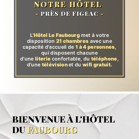
NOTRE HÔTEL
-
PRÈS DE FIGEAC
-
L'
Hôtel Le Faubourg
met à votre
disposition
21 chambres
avec une
capacité d'accueil de
1 à 4 personnes
,
qui disposent chacune
d'une
literie
confortable, du
téléphone
,
d'une
télévision
et du
wifi gratuit.
BIENVENUE À L'HÔTEL
DU
FAUBOURG