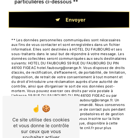
particulières ci-dessous **
Envoyer
** Les données personnelles communiquées sont nécessaires
aux fins de vous contacter et sont enregistrées dans un fichier
informatisé. Elles sont destinées à HOTEL DU FAUBOURG et ses
sous-traitants dans le seul but de répondre à votre message. Les
données collectées seront communiquées aux seuls destinataires
suivants: HOTEL DU FAUBOURG 59 RUE DU FAUBOURG DU PIN
46100 FIGEAC hotel.faubourg@orange.fr. Vous disposez de droits
d’accès, de rectification, d’effacement, de portabilité, de limitation,
d’opposition, de retrait de votre consentement à tout moment et
du droit d’introduire une réclamation auprès d’une autorité de
contrôle, ainsi que d’organiser le sort de vos données post-
mortem. Vous pouvez exercer ces droits par voie postale à
l'adresse 59 RUE DU FAUBOURG DU PIN 46100 FIGEAC ou par
courrier électronique à l'adresse hotel.faubourg@orange.fr. Un
justificatif d'identité pourra vous être demandé. Nous conservons
vos données pendant la période de prise de contact puis pendant
la durée de prescription légale aux fins probatoires et de gestion
des contentieux. Vous avez le droit de vous inscrire sur la liste
Ce site utilise des cookies
d'opposition au démarchage téléphonique, disponible à cette
et vous donne le contrôle
adresse:
Bloctel.gouv.fr
. Consultez le site cnil.fr pour plus
sur ceux que vous
d’informations sur vos droits.
souhaitez activer